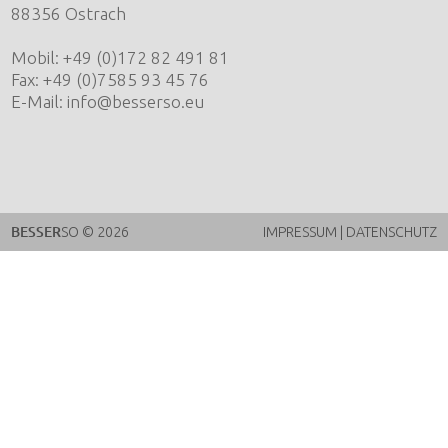
88356 Ostrach
Mobil: +49 (0)172 82 491 81
Fax: +49 (0)7585 93 45 76
E-Mail:
info@besserso.eu
BESSER
SO
© 2026
IMPRESSUM
|
DATENSCHUTZ