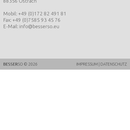
88356 Ostrach
Mobil: +49 (0)172 82 491 81
Fax: +49 (0)7585 93 45 76
E-Mail:
info@besserso.eu
BESSER
SO
© 2026
IMPRESSUM
|
DATENSCHUTZ